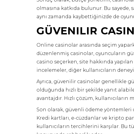
olmasına katkıda bulunur. Bu sayede, 
aynı zamanda kaybettiğinizde de oyunun
GÜVENILIR CASI
Online casinolar arasında seçim yaparke
düzenlenmiş casinolar, oyuncuların güv
casino seçerken, site hakkında yapılan
incelemeler, diğer kullanıcıların deney
Ayrıca, güvenilir casinolar genellikle 
olduğunda hızlı bir şekilde yanıt alabil
avantajdır. Hızlı çözüm, kullanıcıların 
Son olarak, güvenli ödeme yöntemleri 
Kredi kartları, e-cüzdanlar ve kripto pa
kullanıcıların tercihlerini karşılar. Bu 