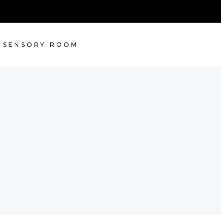
& SENSORY ROOM