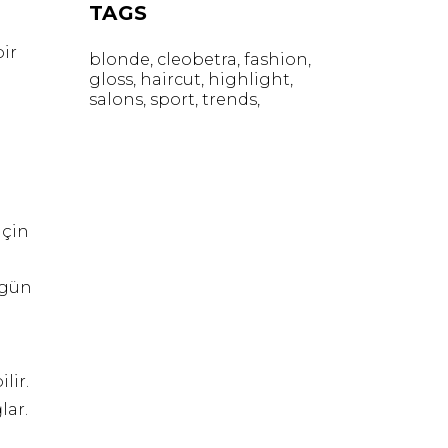
TAGS
ir
blonde
cleobetra
fashion
gloss
haircut
highlight
salons
sport
trends
için
 gün
lir.
lar.