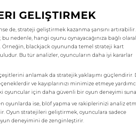
ERI GELIŞTIRMEK
se de, strateji geliştirmek kazanma şansını artırabilir
r; bu nedenle, hangi oyunu oynayacağınıza bağlı olara
. Örneğin, blackjack oyununda temel strateji kart
uludur. Bu tür analizler, oyuncuların daha iyi kararlar
eşitlerini anlamak da stratejik yaklaşımı güçlendirir. 
seçeneklerdir ve kayıplarınızı minimize etmeye yardımc
eki oyuncular için daha güvenli bir oyun deneyimi suna
en oyunlarda ise, blöf yapma ve rakiplerinizi analiz et
r. Oyun stratejileri geliştirmek, oyunculara sadece
un deneyimini de zenginleştirir.