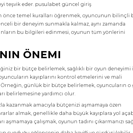
yi teşvik eder.
pusulabet güncel giriş
n önce temel kuralları öğrenmek, oyuncunun bilinçli b
ğlenceli bir deneyim sunmakla kalmaz, aynı zamanda
anların bu bilgileri edinmesi, oyunun tüm yönlerini
NIN ÖNEMI
iniz bir bütçe belirlemek, sağlıklı bir oyun deneyimi 
oyuncuların kayıplarını kontrol etmelerini ve mali
 Örneğin, günlük bir bütçe belirlemek, oyuncuların o
ı belirlemesine yardımcı olur.
fazla kazanmak amacıyla bütçenizi aşmamaya özen
arlar almak, genellikle daha büyük kayıplara yol açabi
ları aşmamaya çalışmak, oyunun tadını çıkarmanızı sağ
rın sunduğu eğlencenin daha keyifli ve sürdürülebilir