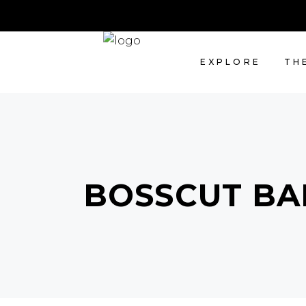
EXPLORE
TH
BOSSCUT BA