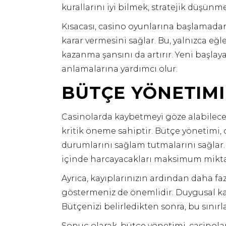
kurallarını iyi bilmek, stratejik düşünme
Kısacası, casino oyunlarına başlamada
karar vermesini sağlar. Bu, yalnızca e
kazanma şansını da artırır. Yeni başlay
anlamalarına yardımcı olur.
BÜTÇE YÖNETIMI
Casinolarda kaybetmeyi göze alabileceğ
kritik öneme sahiptir. Bütçe yönetimi, 
durumlarını sağlam tutmalarını sağlar.
içinde harcayacakları maksimum miktar
Ayrıca, kayıplarınızın ardından daha 
göstermeniz de önemlidir. Duygusal kar
Bütçenizi belirledikten sonra, bu sınır
Sonuç olarak, bütçe yönetimi, casinola