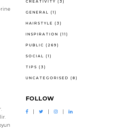
CREATIVITY
(3)
erine
GENERAL
(1)
HAIRSTYLE
(3)
INSPIRATION
(11)
PUBLIC
(269)
SOCIAL
(1)
TIPS
(3)
UNCATEGORISED
(8)
FOLLOW
.
ir.
 oyun