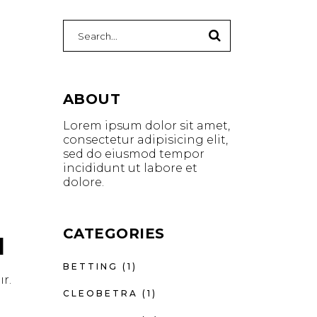
Search
for:
ABOUT
Lorem ipsum dolor sit amet,
consectetur adipisicing elit,
sed do eiusmod tempor
incididunt ut labore et
dolore.
CATEGORIES
I
BETTING
(1)
r.
CLEOBETRA
(1)