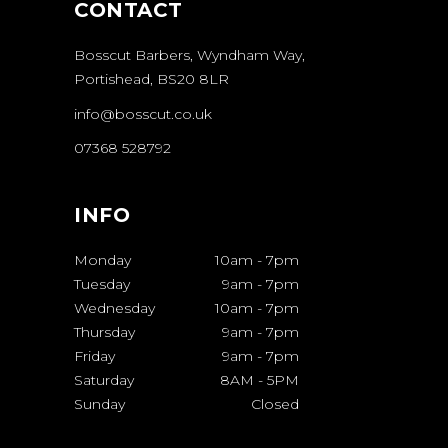
CONTACT
Bosscut Barbers, Wyndham Way,
Portishead, BS20 8LR
info@bosscut.co.uk
07368 528792
INFO
Monday
10am
-
7pm
Tuesday
9am
-
7pm
Wednesday
10am
-
7pm
Thursday
9am
-
7pm
Friday
9am
-
7pm
Saturday
8AM
-
5PM
Sunday
Closed