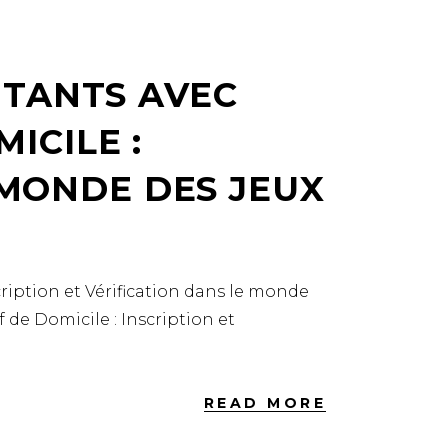
UTANTS AVEC
ICILE :
 MONDE DES JEUX
cription et Vérification dans le monde
 de Domicile : Inscription et
READ MORE