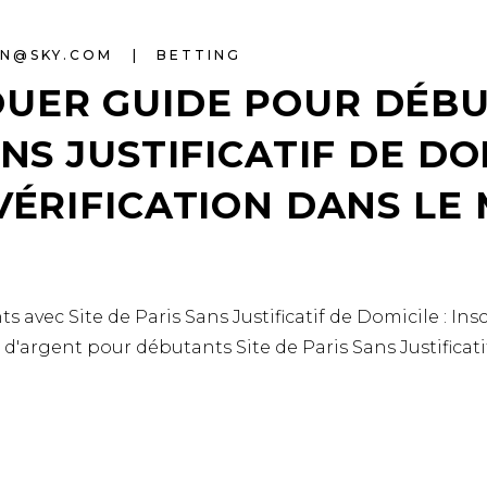
IN@SKY.COM
BETTING
OUER GUIDE POUR DÉB
NS JUSTIFICATIF DE DOM
 VÉRIFICATION DANS LE
avec Site de Paris Sans Justificatif de Domicile : Ins
d'argent pour débutants Site de Paris Sans Justificatif