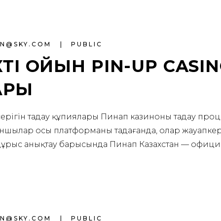
IN@SKY.COM
PUBLIC
І ОЙЫН PIN-UP CASIN
АРЫ
серігін таңдау құпиялары Пинап казиноны таңдау про
Ойыншылар осы платформаны таңдағанда, олар жауапк
і дұрыс анықтау барысында Пинап Казахстан — офиц
IN@SKY.COM
PUBLIC