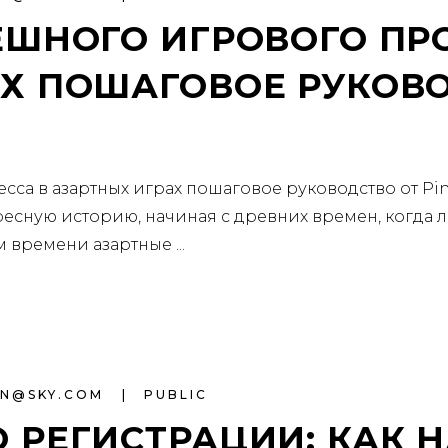
ЕШНОГО ИГРОВОГО ПР
Х ПОШАГОВОЕ РУКОВО
сса в азартных играх пошаговое руководство от Pi
есную историю, начиная с древних времен, когда л
ем времени азартные
IN@SKY.COM
PUBLIC
 РЕГИСТРАЦИИ: КАК Н