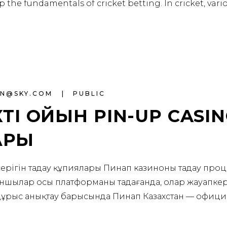
sp the fundamentals of cricket betting. In cricket, vario
IN@SKY.COM
PUBLIC
І ОЙЫН PIN-UP CASIN
АРЫ
серігін таңдау құпиялары Пинап казиноны таңдау про
Ойыншылар осы платформаны таңдағанда, олар жауапк
і дұрыс анықтау барысында Пинап Казахстан — офиц