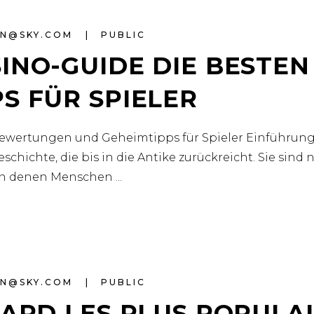
IN@SKY.COM
PUBLIC
SINO-GUIDE DIE BEST
S FÜR SPIELER
ewertungen und Geheimtipps für Spieler Einführung 
hichte, die bis in die Antike zurückreicht. Sie sind n
, an denen Menschen
IN@SKY.COM
PUBLIC
SARD LES PLUS POPULA