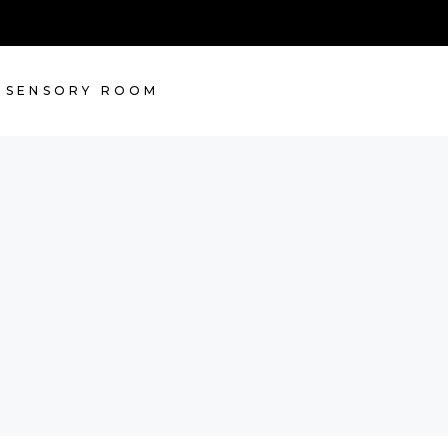
& SENSORY ROOM