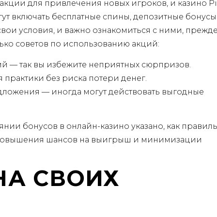
акции для привлечения новых игроков, и казино P
ут включать бесплатные спины, депозитные бонусы
вои условия, и важно ознакомиться с ними, прежд
лько советов по использованию акций:
ий — так вы избежите неприятных сюрпризов.
 практики без риска потери денег.
ложения — иногда могут действовать выгодные
янии бонусов в онлайн-казино
указано, как правил
 повышения шансов на выигрыш и минимизации
 НА СВОИХ