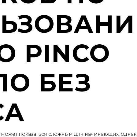
ЛЬЗОВАН
О PINCO
ЛО БЕЗ
СА
 может показаться сложным для начинающих, однак