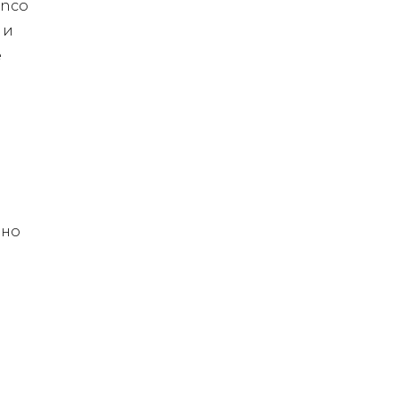
inco
 и
е
ьно