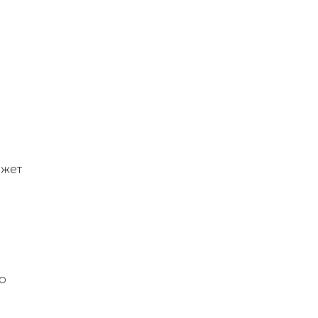
джет
о