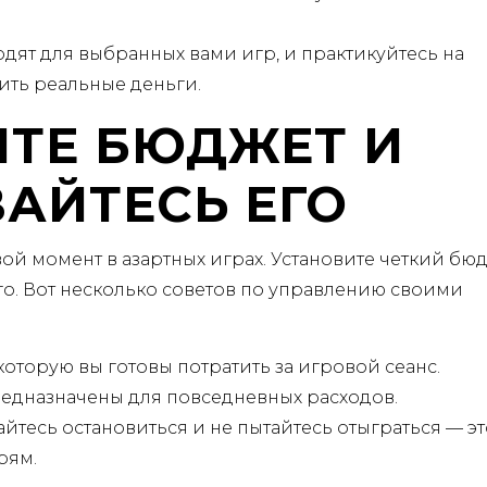
одят для выбранных вами игр, и практикуйтесь на
ить реальные деньги.
ИТЕ БЮДЖЕТ И
АЙТЕСЬ ЕГО
 момент в азартных играх. Установите четкий бю
го. Вот несколько советов по управлению своими
оторую вы готовы потратить за игровой сеанс.
редназначены для повседневных расходов.
йтесь остановиться и не пытайтесь отыграться — эт
рям.