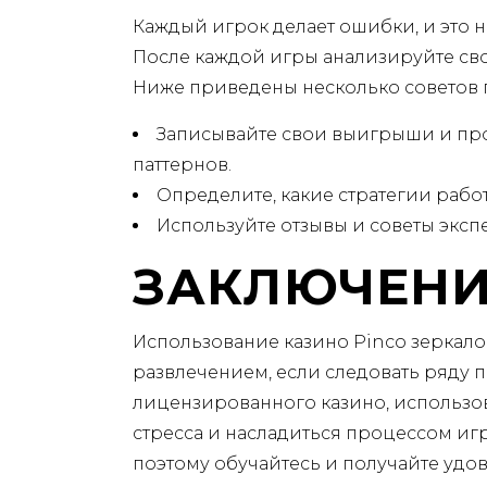
Каждый игрок делает ошибки, и это н
После каждой игры анализируйте свои 
Ниже приведены несколько советов 
Записывайте свои выигрыши и пр
паттернов.
Определите, какие стратегии работ
Используйте отзывы и советы эксп
ЗАКЛЮЧЕН
Использование казино Pinco зеркало
развлечением, если следовать ряду 
лицензированного казино, использов
стресса и насладиться процессом игры
поэтому обучайтесь и получайте удов