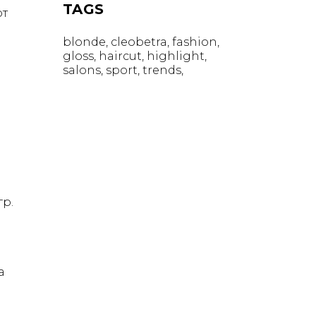
TAGS
от
е
blonde
cleobetra
fashion
gloss
haircut
highlight
salons
sport
trends
гр.
а