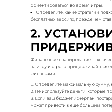
ориентироваться во время игры.
Определите, какие стратегии подх
бесплатных версиях, прежде чем став
2. УСТАНОВ
ПРИДЕРЖИВ
Финансовое планирование — ключевой
на игру и строго придерживайтесь е
финансами:
Определите максимальную сумму, к
Не используйте деньги, которые п
Если ваш бюджет исчерпан, постара
может привести к еще большим поте