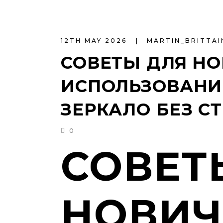
12TH MAY 2026
MARTIN_BRITTA
СОВЕТЫ ДЛЯ НО
ИСПОЛЬЗОВАНИ
ЗЕРКАЛО БЕЗ С
0
СОВЕТ
НОВИЧ